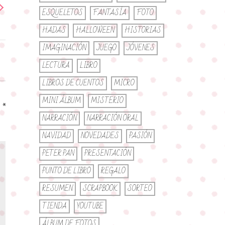
ESQUELETOS
FANTASÍA
FOTO
HADAS
HALLOWEEN
HISTORIAS
IMAGINACIÓN
JUEGO
JÓVENES
LECTURA
LIBRO
LIBROS DE CUENTOS
MICRO
MINI ÁLBUM
MISTERIO
n
*
NARRACIÓN
NARRACIÓN ORAL
NAVIDAD
NOVEDADES
PASIÓN
PETER PAN
PRESENTACIÓN
PUNTO DE LIBRO
REGALO
RESUMEN
SCRAPBOOK
SORTEO
TIENDA
YOUTUBE
ÁLBUM DE FOTOS