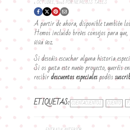
1 OCTUBRE, 2018
POR
NÉMESIS TALES
A partir de ahora, disponible también los
Hemos incluido breves consejos para que, a
viva voz.
Si deseáis escuchar alguna historia espe
Si os gusta este nuevo proyecto, queréis e
recibir
descuentos especiales
podéis
suscri
ETIQUETAS:
CUENTACUENTOS
CUENTO
F