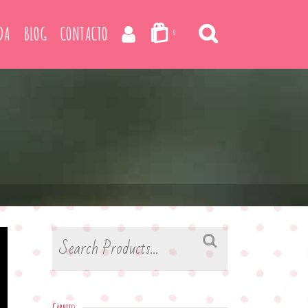
DA
BLOG
CONTACTO
0
Buscar
por: