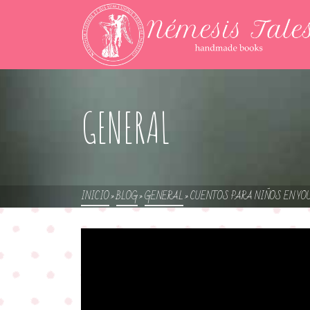
GENERAL
INICIO
»
BLOG
»
GENERAL
»
CUENTOS PARA NIÑOS EN YO