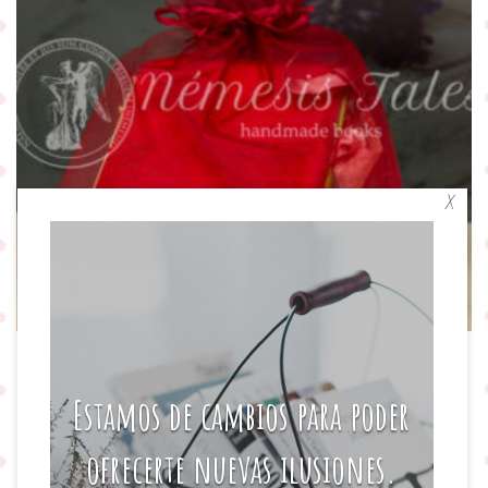
X
Mini libreta retro
Estamos de cambios para poder
25,00
€
ofrecerte nuevas ilusiones.