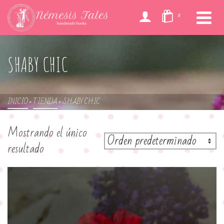
0
SHABY CHIC
INICIO
»
TIENDA
»
SHABY CHIC
Mostrando el único
resultado